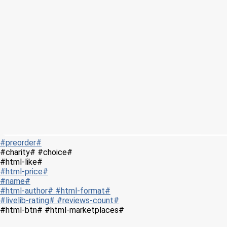
#preorder#
#charity# #choice#
#html-like#
#html-price#
#name#
#html-author# #html-format#
#livelib-rating# #reviews-count#
#html-btn# #html-marketplaces#