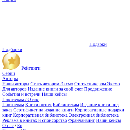
Подарки
Подборки
Рейтинги
Серии
Авторы
Наши авторы
Стать автором Эксмо
Стать спикером Эксмо
Для авторов
Издание книги за свой счет
Продвижение
События и встречи
Наши кейсы
Партнерам / О нас
Партнерам
Книги оптом
Библиотекам
Издание книги под
заказ
Сертификат на издание книги
Корпоративные подарки
книг
Корпоративная библиотека
Электронная библиотека
Реклама в книгах и спонсорство
Франчайзинг
Наши кейсы
О нас
/
En