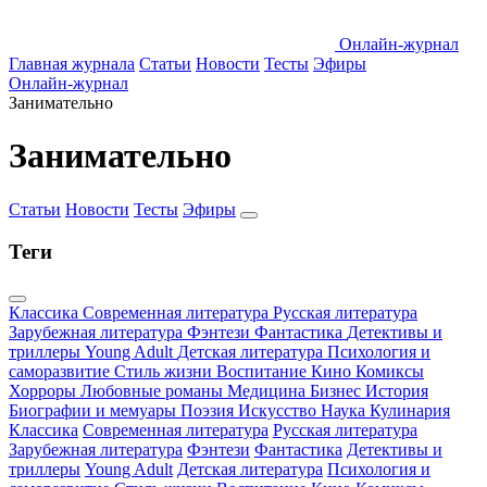
Онлайн-журнал
Главная журнала
Статьи
Новости
Тесты
Эфиры
Онлайн-журнал
Занимательно
Занимательно
Статьи
Новости
Тесты
Эфиры
Теги
Классика
Современная литература
Русская литература
Зарубежная литература
Фэнтези
Фантастика
Детективы и
триллеры
Young Adult
Детская литература
Психология и
саморазвитие
Стиль жизни
Воспитание
Кино
Комиксы
Хорроры
Любовные романы
Медицина
Бизнес
История
Биографии и мемуары
Поэзия
Искусство
Наука
Кулинария
Классика
Современная литература
Русская литература
Зарубежная литература
Фэнтези
Фантастика
Детективы и
триллеры
Young Adult
Детская литература
Психология и