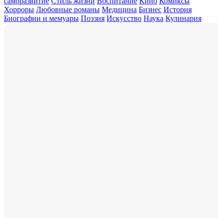
саморазвитие
Стиль жизни
Воспитание
Кино
Комиксы
Хорроры
Любовные романы
Медицина
Бизнес
История
Биографии и мемуары
Поэзия
Искусство
Наука
Кулинария