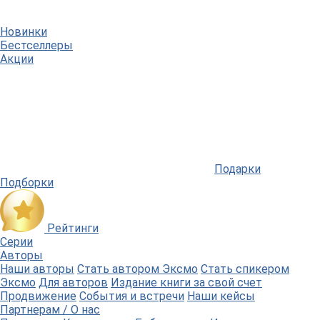
Новинки
Бестселлеры
Акции
Подарки
Подборки
Рейтинги
Серии
Авторы
Наши авторы
Стать автором Эксмо
Стать спикером
Эксмо
Для авторов
Издание книги за свой счет
Продвижение
События и встречи
Наши кейсы
Партнерам / О нас