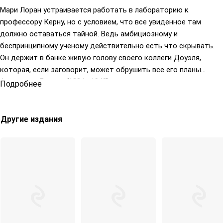
Мари Лоран устраивается работать в лабораторию к
профессору Керну, но с условием, что все увиденное там
должно оставаться тайной. Ведь амбициозному и
беспринципному ученому действительно есть что скрывать.
Он держит в банке живую голову своего коллеги Доуэля,
которая, если заговорит, может обрушить все его планы…
Александр Беляев (1884—1942) не только предвосхитил
Подробнее
некоторые открытия ученых, но и внес большой вклад в
развитие научно-фантастического направления в литературе.
Другие издания