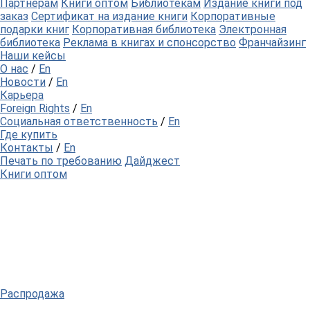
Партнерам
Книги оптом
Библиотекам
Издание книги под
заказ
Сертификат на издание книги
Корпоративные
подарки книг
Корпоративная библиотека
Электронная
библиотека
Реклама в книгах и спонсорство
Франчайзинг
Наши кейсы
О нас
/
En
Новости
/
En
Карьера
Foreign Rights
/
En
Социальная ответственность
/
En
Где купить
Контакты
/
En
Печать по требованию
Дайджест
Книги оптом
Распродажа