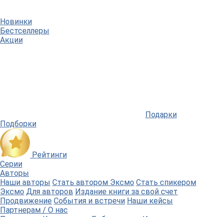
Новинки
Бестселлеры
Акции
Подарки
Подборки
Рейтинги
Серии
Авторы
Наши авторы
Стать автором Эксмо
Стать спикером
Эксмо
Для авторов
Издание книги за свой счет
Продвижение
События и встречи
Наши кейсы
Партнерам / О нас