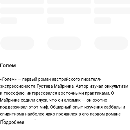
Голем
«Голем» — первый роман австрийского писателя-
экспрессиониста Густава Майринка. Автор изучал оккультизм
и теософию, интересовался восточными практиками. О
Майринке ходили слухи, что он алхимик — он охотно
поддерживал этот миф. Обширный опыт изучения каббалы и
спиритизма наиболее ярко проявился в его первом романе
«Голем», который стал одним из самых известных
Подробнее
мистических произведений. Роман отличает напряженный