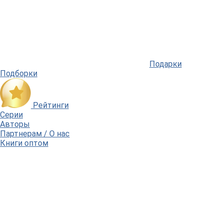
Подарки
Подборки
Рейтинги
Серии
Авторы
Партнерам / О нас
Книги оптом