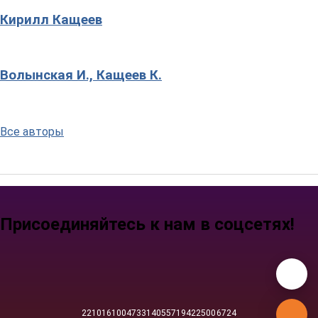
Кирилл Кащеев
Волынская И., Кащеев К.
Все авторы
Присоединяйтесь к нам в соцсетях!
221016
100473
31405
57194
22500
6724