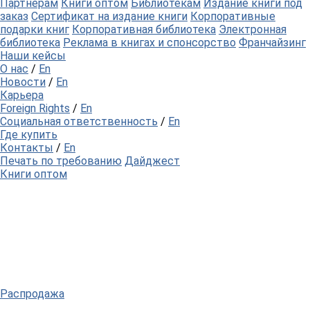
Партнерам
Книги оптом
Библиотекам
Издание книги под
заказ
Сертификат на издание книги
Корпоративные
подарки книг
Корпоративная библиотека
Электронная
библиотека
Реклама в книгах и спонсорство
Франчайзинг
Наши кейсы
О нас
/
En
Новости
/
En
Карьера
Foreign Rights
/
En
Социальная ответственность
/
En
Где купить
Контакты
/
En
Печать по требованию
Дайджест
Книги оптом
Распродажа