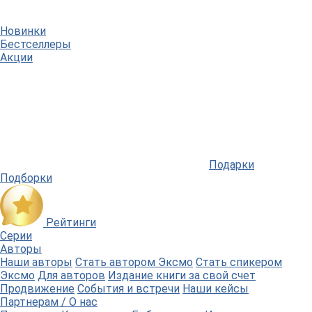
Новинки
Бестселлеры
Акции
Подарки
Подборки
Рейтинги
Серии
Авторы
Наши авторы
Стать автором Эксмо
Стать спикером
Эксмо
Для авторов
Издание книги за свой счет
Продвижение
События и встречи
Наши кейсы
Партнерам / О нас