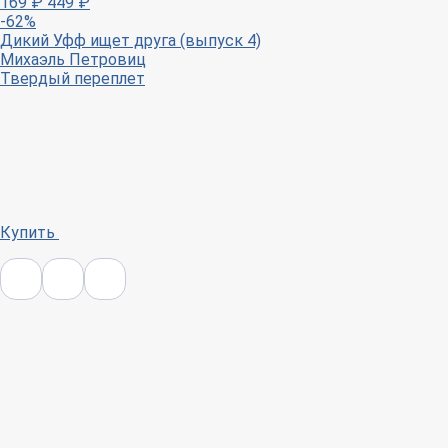
169
₽
449
₽
-62%
Дикий Уфф ищет друга (выпуск 4)
Михаэль Петровиц
Твердый переплет
Купить