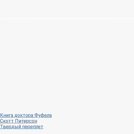
Книга доктора Фуфела
Скотт Питерсон
Твердый переплет