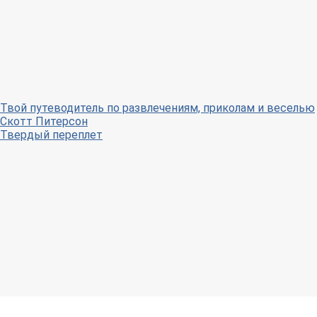
Твой путеводитель по развлечениям, приколам и веселью
Скотт Питерсон
Твердый переплет