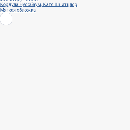
Кордула Нуссбаум, Катя Шнитцлер
Мягкая обложка