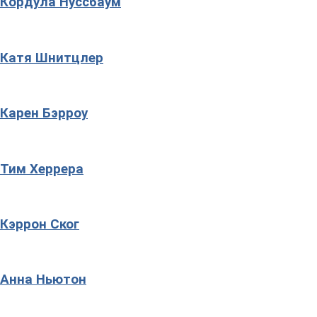
Кордула Нуссбаум
Катя Шнитцлер
Карен Бэрроу
Тим Херрера
Кэррон Ског
Анна Ньютон