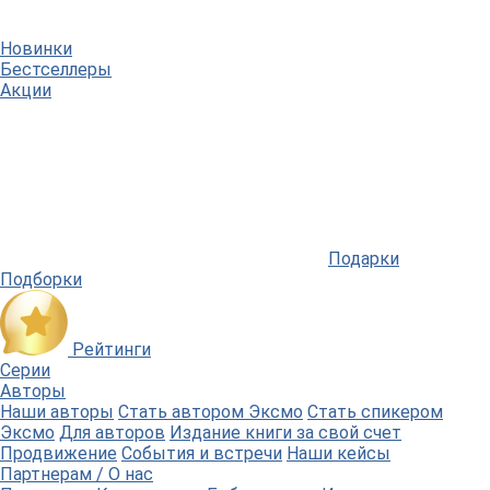
Новинки
Бестселлеры
Акции
Подарки
Подборки
Рейтинги
Серии
Авторы
Наши авторы
Стать автором Эксмо
Стать спикером
Эксмо
Для авторов
Издание книги за свой счет
Продвижение
События и встречи
Наши кейсы
Партнерам / О нас