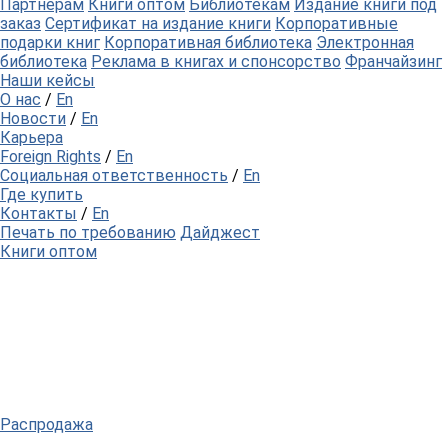
Партнерам
Книги оптом
Библиотекам
Издание книги под
заказ
Сертификат на издание книги
Корпоративные
подарки книг
Корпоративная библиотека
Электронная
библиотека
Реклама в книгах и спонсорство
Франчайзинг
Наши кейсы
О нас
/
En
Новости
/
En
Карьера
Foreign Rights
/
En
Социальная ответственность
/
En
Где купить
Контакты
/
En
Печать по требованию
Дайджест
Книги оптом
Распродажа