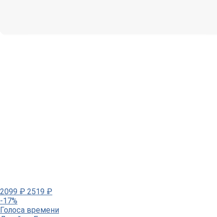
2099
₽
2519
₽
-17%
Голоса времени