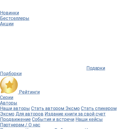
Новинки
Бестселлеры
Акции
Подарки
Подборки
Рейтинги
Серии
Авторы
Наши авторы
Стать автором Эксмо
Стать спикером
Эксмо
Для авторов
Издание книги за свой счет
Продвижение
События и встречи
Наши кейсы
Партнерам / О нас