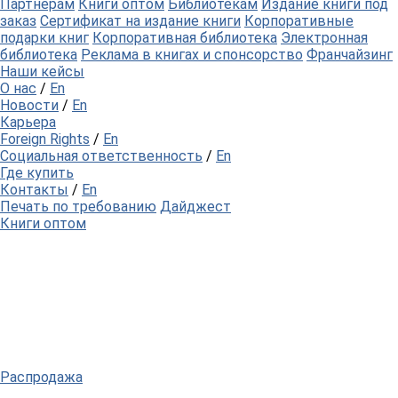
Партнерам
Книги оптом
Библиотекам
Издание книги под
заказ
Сертификат на издание книги
Корпоративные
подарки книг
Корпоративная библиотека
Электронная
библиотека
Реклама в книгах и спонсорство
Франчайзинг
Наши кейсы
О нас
/
En
Новости
/
En
Карьера
Foreign Rights
/
En
Социальная ответственность
/
En
Где купить
Контакты
/
En
Печать по требованию
Дайджест
Книги оптом
Распродажа