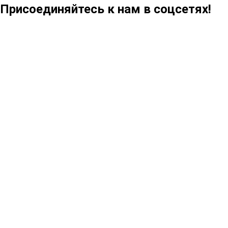
Присоединяйтесь к нам в соцсетях!
221016
100519
31405
57182
22500
6730