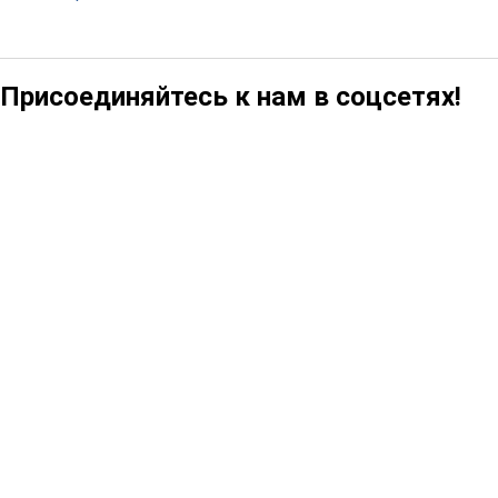
Присоединяйтесь к нам в соцсетях!
221016
100473
31405
57194
22500
6724