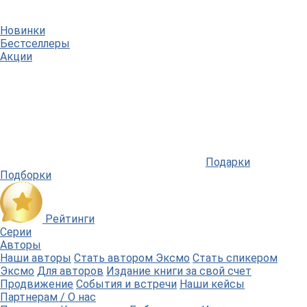
Новинки
Бестселлеры
Акции
Подарки
Подборки
Рейтинги
Серии
Авторы
Наши авторы
Стать автором Эксмо
Стать спикером
Эксмо
Для авторов
Издание книги за свой счет
Продвижение
События и встречи
Наши кейсы
Партнерам / О нас