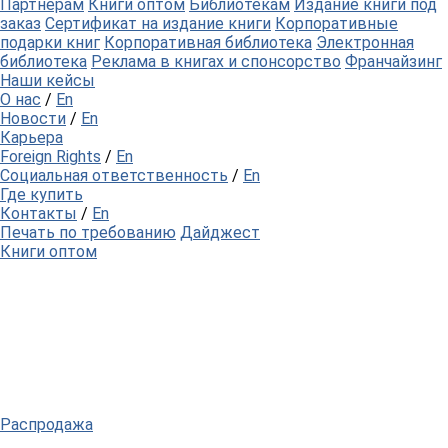
Партнерам
Книги оптом
Библиотекам
Издание книги под
заказ
Сертификат на издание книги
Корпоративные
подарки книг
Корпоративная библиотека
Электронная
библиотека
Реклама в книгах и спонсорство
Франчайзинг
Наши кейсы
О нас
/
En
Новости
/
En
Карьера
Foreign Rights
/
En
Социальная ответственность
/
En
Где купить
Контакты
/
En
Печать по требованию
Дайджест
Книги оптом
Распродажа