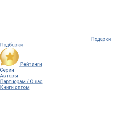
Подарки
Подборки
Рейтинги
Серии
Авторы
Партнерам / О нас
Книги оптом