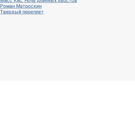
Мисс Кис. Ночь длинных хвостов
Роман Матроскин
Твердый переплет