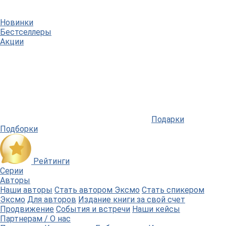
Новинки
Бестселлеры
Акции
Подарки
Подборки
Рейтинги
Серии
Авторы
Наши авторы
Стать автором Эксмо
Стать спикером
Эксмо
Для авторов
Издание книги за свой счет
Продвижение
События и встречи
Наши кейсы
Партнерам / О нас