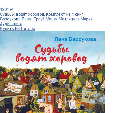
1201
₽
Судьбы водят хоровод. Комплект из 4 книг
Барсукова Лана , Трауб Маша, Метлицкая Мария
Аудиокнига
Купить
На Литрес