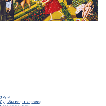
379
₽
Судьбы водят хоровод