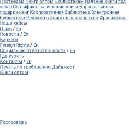
Партнерам
Книги оптом
Библиотекам
Издание книги под
заказ
Сертификат на издание книги
Корпоративные
подарки книг
Корпоративная библиотека
Электронная
библиотека
Реклама в книгах и спонсорство
Франчайзинг
Наши кейсы
О нас
/
En
Новости
/
En
Карьера
Foreign Rights
/
En
Социальная ответственность
/
En
Где купить
Контакты
/
En
Печать по требованию
Дайджест
Книги оптом
Распродажа