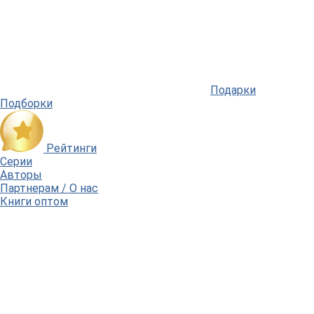
Подарки
Подборки
Рейтинги
Серии
Авторы
Партнерам / О нас
Книги оптом