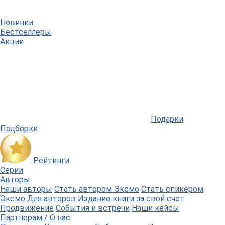
Новинки
Бестселлеры
Акции
Подарки
Подборки
Рейтинги
Серии
Авторы
Наши авторы
Стать автором Эксмо
Стать спикером
Эксмо
Для авторов
Издание книги за свой счет
Продвижение
События и встречи
Наши кейсы
Партнерам / О нас