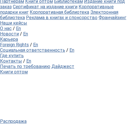
Партнерам
Книги оптом
Библиотекам
Издание книги под
заказ
Сертификат на издание книги
Корпоративные
подарки книг
Корпоративная библиотека
Электронная
библиотека
Реклама в книгах и спонсорство
Франчайзинг
Наши кейсы
О нас
/
En
Новости
/
En
Карьера
Foreign Rights
/
En
Социальная ответственность
/
En
Где купить
Контакты
/
En
Печать по требованию
Дайджест
Книги оптом
Распродажа