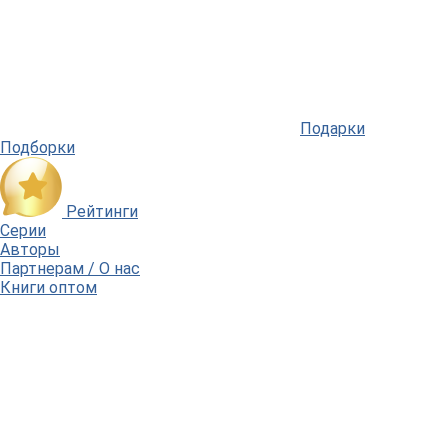
Подарки
Подборки
Рейтинги
Серии
Авторы
Партнерам / О нас
Книги оптом