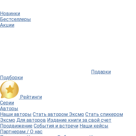
Новинки
Бестселлеры
Акции
Подарки
Подборки
Рейтинги
Серии
Авторы
Наши авторы
Стать автором Эксмо
Стать спикером
Эксмо
Для авторов
Издание книги за свой счет
Продвижение
События и встречи
Наши кейсы
Партнерам / О нас