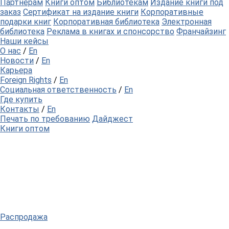
Партнерам
Книги оптом
Библиотекам
Издание книги под
заказ
Сертификат на издание книги
Корпоративные
подарки книг
Корпоративная библиотека
Электронная
библиотека
Реклама в книгах и спонсорство
Франчайзинг
Наши кейсы
О нас
/
En
Новости
/
En
Карьера
Foreign Rights
/
En
Социальная ответственность
/
En
Где купить
Контакты
/
En
Печать по требованию
Дайджест
Книги оптом
Распродажа