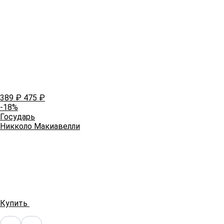
389
₽
475
₽
-18%
Государь
Никколо Макиавелли
Купить