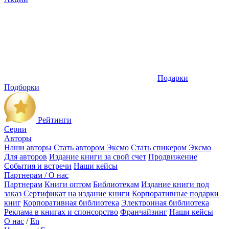
Подарки
Подборки
Рейтинги
Серии
Авторы
Наши авторы
Стать автором Эксмо
Стать спикером Эксмо
Для авторов
Издание книги за свой счет
Продвижение
События и встречи
Наши кейсы
Партнерам / О нас
Партнерам
Книги оптом
Библиотекам
Издание книги под
заказ
Сертификат на издание книги
Корпоративные подарки
книг
Корпоративная библиотека
Электронная библиотека
Реклама в книгах и спонсорство
Франчайзинг
Наши кейсы
О нас
/
En