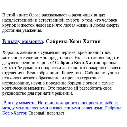
В этой книге Ольга рассказывает о различных видах
насильственной и естественной смерти, о том, что человек
хрупок и жесток человек и что любая жизнь и любая смерть
достойны уважения.
В пылу момента
. Сабрина Коэн-Хаттон
Хорошо, женщин в судмедэкспертизе, криминалистике,
мотоспорте еще можно представить. Но часто ли вы видите
девушек среди пожарных?
Сабрина Коэн-Хаттон
прошла
путь от бездомного подростка до главного пожарного своего
отделения в Великобритании. Более того, Сабина получила
психологическое образование и провела серьезное
исследование, изучив поведение борцов с огнем в самые
критические моменты. Это помогло ей разработать свое
руководство для принятия решений.
В пылу момента. Истории пожарного о непростом выборе
между молниеносными и взвешенными решениями
Сабрина
Коэн-Хаттон
Твердый переплет