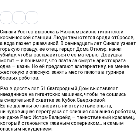
Синали Уостер выросла в Нижнем районе гигантской
космической станции. Люди там ютятся среди отбросов,
а вода пахнет ржавчиной. В семнадцать лет Синали узнает
горькую правду: ее отец, герцог Дома Отклэр, нанял
убийцу, чтобы расправиться с ее матерью. Девушка
мстит — и понимает, что плата за смерть аристократа
одна — казнь. Но ей предлагают альтернативу, не менее
жестокую и опасную: занять место пилота в турнире
боевых роботов.
Раз в десять лет 51 благородный Дом выставляет
наездников на гигантских машинах, чтобы те сошлись
в смертельной схватке за Кубок Сверхновой.
Ее не должны остановить ни отсутствие опыта,
ни чудовищная перегрузка от слияния сознания с роботом,
ни даже Ракс Истра-Вельрейд — таинственный красавец,
который становится главным соперником... и самым
опасным искушением.