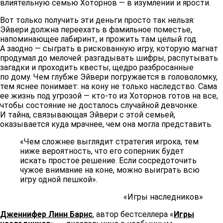
влиятельную семью Хоторнов — в изумлении и ярости.
Вот только получить эти деньги просто так нельзя:
Эйвери должна переехать в фамильное поместье,
напоминающее лабиринт, и прожить там целый год.
А заодно — сыграть в рискованную игру, которую магнат
продумал до мелочей: разгадывать шифры, распутывать
загадки и проходить квесты, щедро разбросанные
по дому. Чем глубже Эйвери погружается в головоломку,
тем яснее понимает: на кону не только наследство. Сама
ее жизнь под угрозой — кто-то из Хоторнов готов на все,
чтобы состояние не досталось случайной девчонке.
И тайна, связывающая Эйвери с этой семьей,
оказывается куда мрачнее, чем она могла представить.
«Чем сложнее выглядит стратегия игрока, тем
ниже вероятность, что его соперник будет
искать простое решение. Если сосредоточить
чужое внимание на коне, можно выиграть всю
игру одной пешкой».
«Игры наследников»
Дженнифер Линн Барнс
, автор бестселлера «
Игры