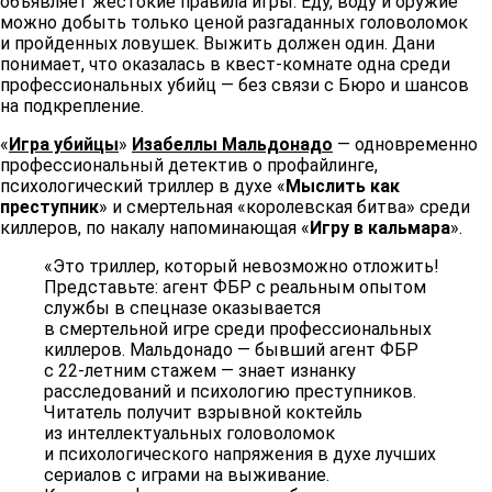
объявляет жестокие правила игры. Еду, воду и оружие
можно добыть только ценой разгаданных головоломок
и пройденных ловушек. Выжить должен один. Дани
понимает, что оказалась в квест-комнате одна среди
профессиональных убийц — без связи с Бюро и шансов
на подкрепление.
«
Игра убийцы
»
Изабеллы Мальдонадо
— одновременно
профессиональный детектив о профайлинге,
психологический триллер в духе «
Мыслить как
преступник
» и смертельная «королевская битва» среди
киллеров, по накалу напоминающая «
Игру в кальмара
».
«Это триллер, который невозможно отложить!
Представьте: агент ФБР с реальным опытом
службы в спецназе оказывается
в смертельной игре среди профессиональных
киллеров. Мальдонадо — бывший агент ФБР
с 22-летним стажем — знает изнанку
расследований и психологию преступников.
Читатель получит взрывной коктейль
из интеллектуальных головоломок
и психологического напряжения в духе лучших
сериалов с играми на выживание.