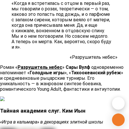
«Когда я встретилась с отцом в первый раз,
мы говорили о розах, теоретически — о том,
каково это попасть под дождь, и о парфюме
с запахом сирени, которым веяло от матери,
когда она причесывала меня. Да, и еще
о кинжале, вонзенном в отцовскую спину.
Мы и о нем поговорили. Но совсем недолго.
А теперь он мертв. Как, вероятно, скоро буду
и я».
«Разрушитель небес»
Роман «
Разрушитель небес
»
Сары Вулф
одновременно
напоминает «
Голодные игры
», «
Тихоокеанский рубеж
»
и средневековые рыцарские турниры. Его
уникальность — в жанровом синтезе боевика,
романтического Young Adult, фантастики и антиутопии.
Тайная академия слуг. Ким Иын
«Игра в кальмара» в декорациях элитной школы