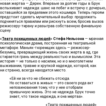
новая жертва — Дерек. Впервые за долгие годы в Брук
вспыхивает надежда: шанс на побег и встречу с дочерью,
оставшейся за пределами этого кошмара. Теперь героям
предстоит сделать мучительный выбор: продолжать
подчиняться правилам или рискнуть всем, бросив вызов
режиссеру‑тирану и разыграв собственную финальную
сцену.
«
Театр похищенных люде
й
»
Стефа Нельсона
— мрачная
психологическая драма, построенная на театральной
метафоре. Маньяк-тюремщик здесь — режиссер-
безумец, превращающий жизнь своих жертв в ад, где
стирается грань между реальностью и вымыслом. Эта
история — не только о насилии, но и о многолетнем
выживании, травме и хрупкой надежде, которой, как
ни странно, всегда находится место.
«Ей ни за что не сбежать отсюда.
Но оставаться в живых — это своего рода акт
неповиновения тому, что у нее отобрали
привычную жизнь. Это не надежда. Брук точно
знает, что такое надежда, и она мертва».
«Театр похищенных людей»