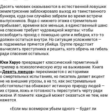
Десять человек оказываются в естественной ловушке:
землетрясение заблокировало выход из таинственного
бункера, куда они случайно забрели во время встречи
выпускников. Вода с нижнего этажа стремительно
прибывает, времени все меньше, а единственный шанс
на спасение требует чудовищной жертвы: чтобы
освободить проход с помощью цепи и лебедки, кто‑то
должен остаться внутри. Но ситуация усложняется —
в подземелье прячется убийца. Группе предстоит
вычислить преступника и решить, кого обречь на гибель
ради спасения остальных.
Юки Харуо
превращает классический герметичный
триллер в психологическую игру на выживание. Книга
«
Девять лжецов
» перекликается с историями
о смертельных испытаниях, но писатель делает акцент
не на внешние угрозы, а на то, как экстремальные
обстоятельства обнажают истинную природу людей —
их страхи, ложь и готовность переступить черту ради
жизни. И помните: каждый может оказаться не тем, кем
кажется.
«Если мы всемером убьем одного — будет ли