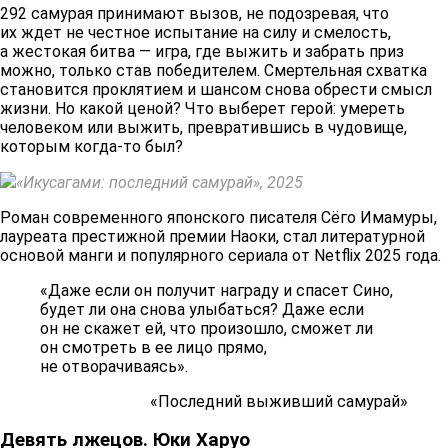
292 самурая принимают вызов, не подозревая, что
их ждет не честное испытание на силу и смелость,
а жестокая битва — игра, где выжить и забрать приз
можно, только став победителем. Смертельная схватка
становится проклятием и шансом снова обрести смысл
жизни. Но какой ценой? Что выберет герой: умереть
человеком или выжить, превратившись в чудовище,
которым когда-то был?
«Икусагами: последний самурай», 2025
Роман современного японского писателя Сёго Имамуры,
лауреата престижной премии Наоки, стал литературной
основой манги и популярного сериала от Netflix 2025 года.
«Даже если он получит награду и спасет Сино,
будет ли она снова улыбаться? Даже если
он не скажет ей, что произошло, сможет ли
он смотреть в ее лицо прямо,
не отворачиваясь».
«Последний выживший самурай»
Девять лжецов. Юки Харуо