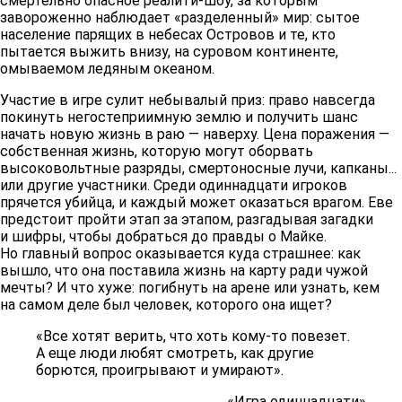
смертельно опасное реалити-шоу, за которым
завороженно наблюдает «разделенный» мир: сытое
население парящих в небесах Островов и те, кто
пытается выжить внизу, на суровом континенте,
омываемом ледяным океаном.
Участие в игре сулит небывалый приз: право навсегда
покинуть негостеприимную землю и получить шанс
начать новую жизнь в раю — наверху. Цена поражения —
собственная жизнь, которую могут оборвать
высоковольтные разряды, смертоносные лучи, капканы...
или другие участники. Среди одиннадцати игроков
прячется убийца, и каждый может оказаться врагом. Еве
предстоит пройти этап за этапом, разгадывая загадки
и шифры, чтобы добраться до правды о Майке.
Но главный вопрос оказывается куда страшнее: как
вышло, что она поставила жизнь на карту ради чужой
мечты? И что хуже: погибнуть на арене или узнать, кем
на самом деле был человек, которого она ищет?
«Все хотят верить, что хоть кому-то повезет.
А еще люди любят смотреть, как другие
борются, проигрывают и умирают».
«Игра одиннадцати»