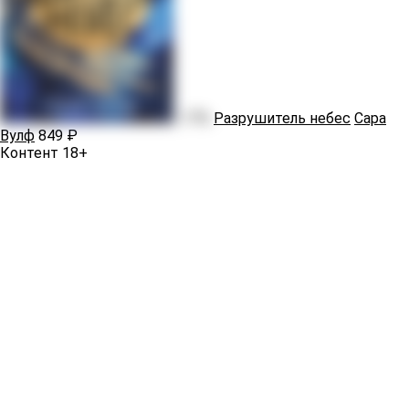
-17%
Разрушитель небес
Сара
Вулф
849 ₽
Контент 18+