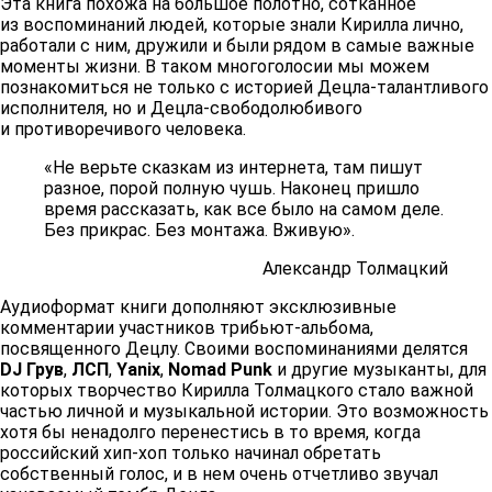
Эта книга похожа на большое полотно, сотканное
из воспоминаний людей, которые знали Кирилла лично,
работали с ним, дружили и были рядом в самые важные
моменты жизни. В таком многоголосии мы можем
познакомиться не только с историей Децла-талантливого
исполнителя, но и Децла-свободолюбивого
и противоречивого человека.
«Не верьте сказкам из интернета, там пишут
разное, порой полную чушь. Наконец пришло
время рассказать, как все было на самом деле.
Без прикрас. Без монтажа. Вживую».
Александр Толмацкий
Аудиоформат книги дополняют эксклюзивные
комментарии участников трибьют-альбома,
посвященного Децлу. Своими воспоминаниями делятся
DJ Грув
,
ЛСП
,
Yanix
,
Nomad Punk
и другие музыканты, для
которых творчество Кирилла Толмацкого стало важной
частью личной и музыкальной истории. Это возможность
хотя бы ненадолго перенестись в то время, когда
российский хип-хоп только начинал обретать
собственный голос, и в нем очень отчетливо звучал