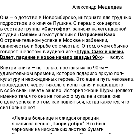
Александр Медведев
Она — о детстве в Новосибирске, интернате для трудных
подростков и о кличке Пушкин. О первых концертах
в составе группы «
Светофор
», записях на легендарной
студии «
Салам
» и выступлении с
Патрисией Каас
.
О стремительном успехе в Москве и забвении,
одиночестве и борьбе со смертью. О том, о чем обычно
говорят шепотом, в аудиокниге «
Шура. Смех и слезы.
Взлет, падение и новое начало звезды 90-х
» — вслух.
Внутри книги — не только ностальгия по 90-м —
удивительном времени, которое подарило яркую поп-
культуру и неожиданных героев. Это еще и путь человека,
прошедшего через тяжелые испытания и нашедшего
в себе силы начать заново. История жизни Шуры цепляет
именно тем, что она не только о музыке и славе: она
о цене успеха и о том, как подняться, когда кажется, что
сил больше нет.
«Лежа в больнице и ожидая операции,
я написал песню „
Твори добро
“. Это был
черновик на нескольких листках бумаги.