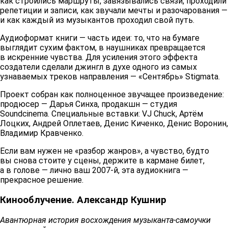
как строились маршруты, завязывались связи, проходили
репетиции и записи, как звучали мечты и разочарования —
и как каждый из музыкантов проходил свой путь.
Аудиоформат книги — часть идеи: то, что на бумаге
выглядит сухим фактом, в наушниках превращается
в искренние чувства. Для усиления этого эффекта
создатели сделали джингл в духе одного из самых
узнаваемых треков направления — «Сентябрь» Stigmata.
Проект собран как полноценное звучащее произведение:
продюсер — Дарья Синха, продакшн — студия
Soundcinema. Специальные вставки: VJ Chuck, Артём
Лоцких, Андрей Оплетаев, Денис Киченко, Денис Воронин,
Владимир Кравченко.
Если вам нужен не «разбор жанров», а чувство, будто
вы снова стоите у сцены, держите в кармане билет,
а в голове — лично ваш 2007‑й, эта аудиокнига —
прекрасное решение.
Кинооблучение. Александр Кушнир
Авантюрная история восхождения музыканта-самоучки