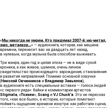
«
Мы никогда не умрем. Кто придумал 2007-й: ню-метал,
эмо, металкор...
» — аудиокнига, которая, как машина
времени, перенесет вас на двадцать лет назад,
в нулевые, когда музыка была способом выживать.
Три жанра, один год и целая эпоха — не в виде сухой
хроники, а как живое, шумное, очень личное
свидетельство происходящего: зарождения, становления
и развития направлений. Помимо основной озвучки
(
Николай Овчинников
и
Владимир Завьялов
),
в аудиокниге есть специальные вставки — голоса людей
«с первого ряда»: байки и комментарии артистов
Stigmata
, «
Психеи
»,
Scang
и
VJ Chuck’а
. Это не пересказ
того, «как все было», а истории, которые помогают
поймать ощущение времени изнутри: как работала сцена,