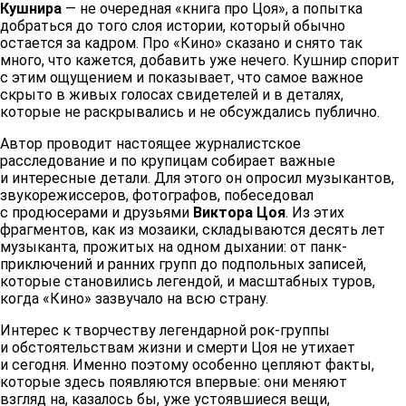
Кушнира
— не очередная «книга про Цоя», а попытка
добраться до того слоя истории, который обычно
остается за кадром. Про «Кино» сказано и снято так
много, что кажется, добавить уже нечего. Кушнир спорит
с этим ощущением и показывает, что самое важное
скрыто в живых голосах свидетелей и в деталях,
которые не раскрывались и не обсуждались публично.
Автор проводит настоящее журналистское
расследование и по крупицам собирает важные
и интересные детали. Для этого он опросил музыкантов,
звукорежиссеров, фотографов, побеседовал
с продюсерами и друзьями
Виктора Цоя
. Из этих
фрагментов, как из мозаики, складываются десять лет
музыканта, прожитых на одном дыхании: от панк-
приключений и ранних групп до подпольных записей,
которые становились легендой, и масштабных туров,
когда «Кино» зазвучало на всю страну.
Интерес к творчеству легендарной рок-группы
и обстоятельствам жизни и смерти Цоя не утихает
и сегодня. Именно поэтому особенно цепляют факты,
которые здесь появляются впервые: они меняют
взгляд на, казалось бы, уже устоявшиеся вещи,