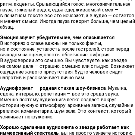
ритм, акценты. Срывающийся голос, многозначительная
пауза, тяжелый вздох, едва сдерживаемый смех —
в печатном тексте все это исчезает, а в аудио — остается
и меняет смысл. Иногда пауза говорит больше, чем целый
абзац.
Эмоция звучит убедительнее, чем описывается
.
В историях о славе важны не только факты,
но и состояние: усталость после гастролей, страх перед
выходом на сцену, злость, облегчение, эйфория.
В аудиоверсии это слышно. Вы чувствуете, как звезде
на самом деле — страшно, смешно или стыдно. Возникает
ощущение живого присутствия, будто человек сидит
напротив и рассказывает лично вам.
Аудиоформат — родная стихия шоу-бизнеса
. Музыка,
сцена, интервью, репетиции — все это среда звука.
Именно поэтому аудиокнига легко создает вокруг
истории нужную атмосферу: архивные записи, случайные
реплики, комментарии, шум зала. Это контекст, который
усиливает погружение.
Хорошо сделанная аудиокнига о звезде работает как
иммерсивный спектакль
: вы не просто узнаете историю