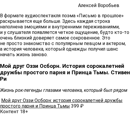
Алексей Воробьев
В формате аудиоспектакля поэма «Письмо в прошлое»
раскрывается еще больше. Здесь каждая строка
наполнена эмоциями и внутренними переживаниями,
и у слушателя появляется четкое ощущение, будто кто-то
очень близкий доверяет самое сокровенное. Это
не просто знакомство с популярным певцом и актером,
а история человека, который однажды получил шанс
начать жизнь заново.
Мой друг Оззи Осборн. История сорокалетней
дружбы простого парня и Принца Тьмы. Стивен
Ри
Жизнь рок-легенды глазами человека, который был рядом
Мой друг Оззи Осборн: история сорокалетней дружбы
простого парня и Принца Тьмы
399 ₽
Контент 18+