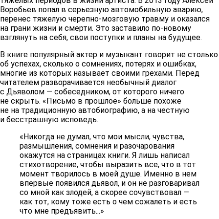
тяжелых периодов в жизни артиста. В 2013 году Алексей
Воробьев попал в серьезную автомобильную аварию,
перенес тяжелую черепно-мозговую травму и оказался
на грани жизни и смерти. Это заставило по-новому
взглянуть на себя, свои поступки и планы на будущее.
В книге популярный актер и музыкант говорит не столько
об успехах, сколько о сомнениях, потерях и ошибках,
многие из которых называет своими грехами. Перед
читателем разворачивается необычный диалог
с Дьяволом — собеседником, от которого ничего
не скрыть. «Письмо в прошлое» больше похоже
не на традиционную автобиографию, а на честную
и бесстрашную исповедь.
«Никогда не думал, что мои мысли, чувства,
размышления, сомнения и разочарования
окажутся на страницах книги. Я лишь написал
стихотворение, чтобы выразить все, что в тот
момент творилось в моей душе. Именно в нем
впервые появился дьявол, и он не разговаривал
со мной как злодей, а скорее сочувствовал —
как тот, кому тоже есть о чем сожалеть и есть
что мне предъявить...»