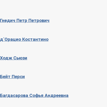
Гнедич Петр Петрович
д`Орацио Костантино
Ходж Сьюзи
Бейт Перси
Багдасарова Софья Андреевна