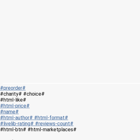
#preorder#
#charity# #choice#
#html-like#
#html-price#
#name#
#html-author# #html-format#
#livelib-rating# #reviews-count#
#html-btn# #html-marketplaces#