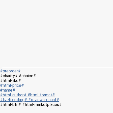
#preorder#
#charity# #choice#
#html-like#
#html-price#
#name#
#html-author# #html-format#
#livelib-rating# #reviews-count#
#html-btn# #html-marketplaces#