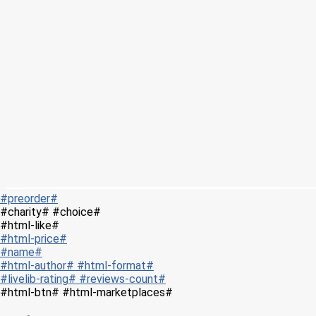
#preorder#
#charity# #choice#
#html-like#
#html-price#
#name#
#html-author# #html-format#
#livelib-rating# #reviews-count#
#html-btn# #html-marketplaces#