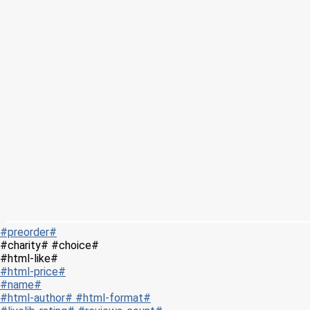
#preorder#
#charity# #choice#
#html-like#
#html-price#
#name#
#html-author# #html-format#