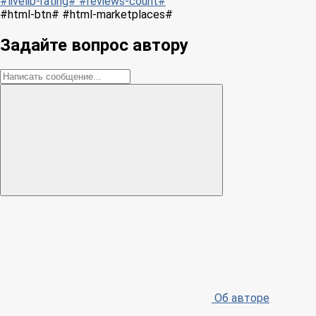
#livelib-rating# #reviews-count#
#html-btn# #html-marketplaces#
Задайте вопрос автору
Об авторе