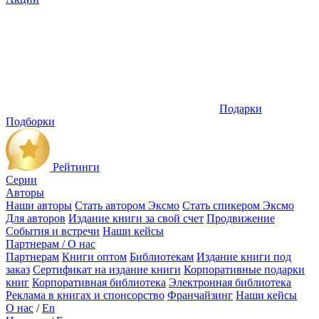
Подарки
Подборки
Рейтинги
Серии
Авторы
Наши авторы
Стать автором Эксмо
Стать спикером Эксмо
Для авторов
Издание книги за свой счет
Продвижение
События и встречи
Наши кейсы
Партнерам / О нас
Партнерам
Книги оптом
Библиотекам
Издание книги под
заказ
Сертификат на издание книги
Корпоративные подарки
книг
Корпоративная библиотека
Электронная библиотека
Реклама в книгах и спонсорство
Франчайзинг
Наши кейсы
О нас
/
En