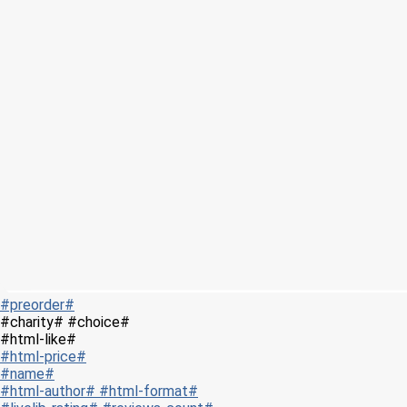
#preorder#
#charity# #choice#
#html-like#
#html-price#
#name#
#html-author# #html-format#