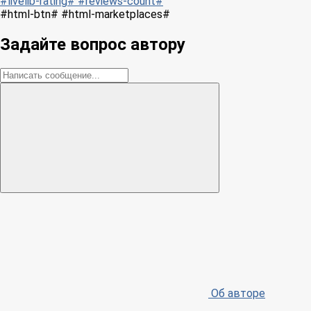
#livelib-rating# #reviews-count#
#html-btn# #html-marketplaces#
Задайте вопрос автору
Об авторе