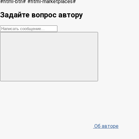
#html-btn# #html-marketplaces#
Задайте вопрос автору
Об авторе