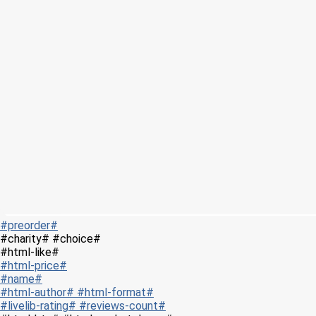
#preorder#
#charity# #choice#
#html-like#
#html-price#
#name#
#html-author# #html-format#
#livelib-rating# #reviews-count#