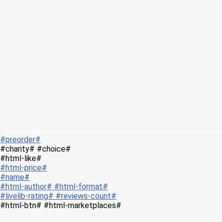
#preorder#
#charity# #choice#
#html-like#
#html-price#
#name#
#html-author# #html-format#
#livelib-rating# #reviews-count#
#html-btn# #html-marketplaces#