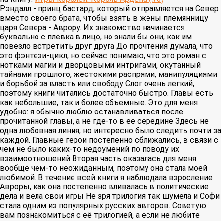
Рэндалл - принц бастард, который отправляется на Север
вместо своего брата, чтобы взять в жены племянницу
царя Севера - Аврору. Их знакомство начинается
буквально с плевка в лицо, но знали бы они, как им
повезло встретить друг друга До прочтения думала, что
это фэнтези-цикл, но сейчас понимаю, что это роман с
нотками магии и дворцовыми интригами, окутанный
тайнами прошлого, жестокими распрями, манипуляциями
и борьбой за власть или свободу Слог очень легкий,
поэтому книги читались достаточно быстро. Главы есть
как небольшие, так и более объемные. Это для меня
удобно: я обычно люблю останавливаться после
прочитанной главы, а не где-то в её середине Здесь не
одна любовная линия, но интересно было следить почти за
каждой. Главные герои постепенно сближались, в связи с
чем не было каких-то недоумений по поводу их
взаимоотношений Вторая часть оказалась для меня
вообще чем-то неожиданным, поэтому она стала моей
любимой. В течение всей книги я наблюдала взросление
Авроры, как она постепенно вливалась в политические
дела и вела свои игры Не зря трилогия так шумела и Софи
стала одним из популярных русских авторов. Советую
вам познакомиться с её трилогией, а если не любите