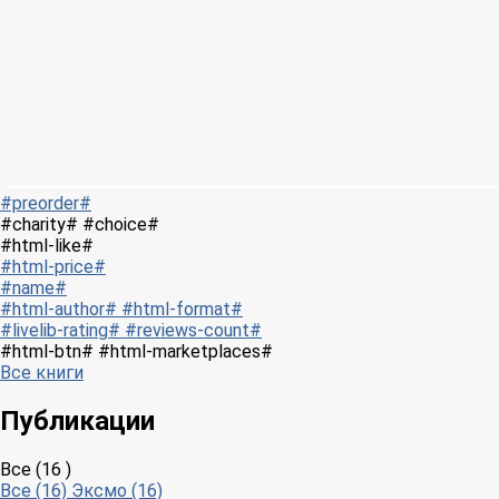
#preorder#
#charity# #choice#
#html-like#
#html-price#
#name#
#html-author# #html-format#
#livelib-rating# #reviews-count#
#html-btn# #html-marketplaces#
Все книги
Публикации
Все (16 )
Все (16)
Эксмо (16)