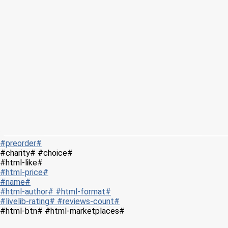
#preorder#
#charity# #choice#
#html-like#
#html-price#
#name#
#html-author# #html-format#
#livelib-rating# #reviews-count#
#html-btn# #html-marketplaces#