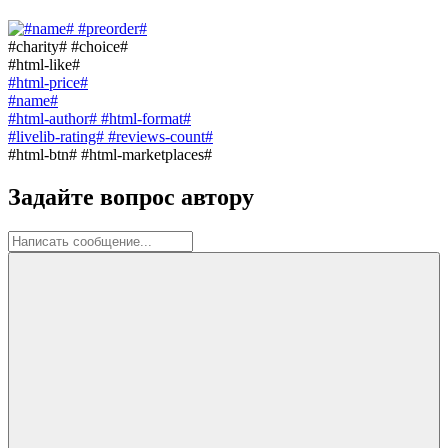
#preorder#
#charity# #choice#
#html-like#
#html-price#
#name#
#html-author# #html-format#
#livelib-rating# #reviews-count#
#html-btn# #html-marketplaces#
Задайте вопрос автору