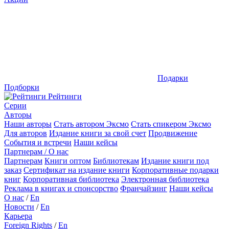
Подарки
Подборки
Рейтинги
Серии
Авторы
Наши авторы
Стать автором Эксмо
Стать спикером Эксмо
Для авторов
Издание книги за свой счет
Продвижение
События и встречи
Наши кейсы
Партнерам / О нас
Партнерам
Книги оптом
Библиотекам
Издание книги под
заказ
Сертификат на издание книги
Корпоративные подарки
книг
Корпоративная библиотека
Электронная библиотека
Реклама в книгах и спонсорство
Франчайзинг
Наши кейсы
О нас
/
En
Новости
/
En
Карьера
Foreign Rights
/
En