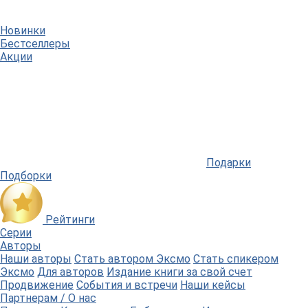
Новинки
Бестселлеры
Акции
Подарки
Подборки
Рейтинги
Серии
Авторы
Наши авторы
Стать автором Эксмо
Стать спикером
Эксмо
Для авторов
Издание книги за свой счет
Продвижение
События и встречи
Наши кейсы
Партнерам / О нас