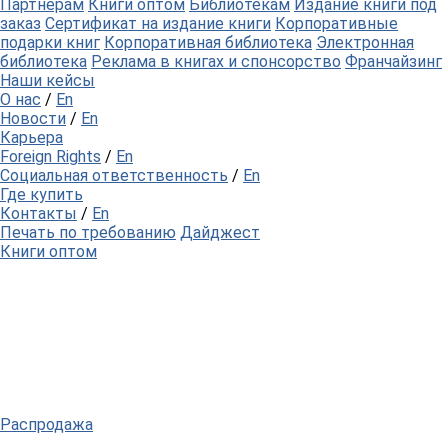
Партнерам
Книги оптом
Библиотекам
Издание книги под
заказ
Сертификат на издание книги
Корпоративные
подарки книг
Корпоративная библиотека
Электронная
библиотека
Реклама в книгах и спонсорство
Франчайзинг
Наши кейсы
О нас
/
En
Новости
/
En
Карьера
Foreign Rights
/
En
Социальная ответственность
/
En
Где купить
Контакты
/
En
Печать по требованию
Дайджест
Книги оптом
Распродажа