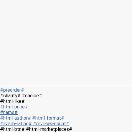
#preorder#
#charity# #choice#
#html-like#
#html-price#
#name#
#html-author# #html-format#
#livelib-rating# #reviews-count#
#html-btn# #html-marketplaces#