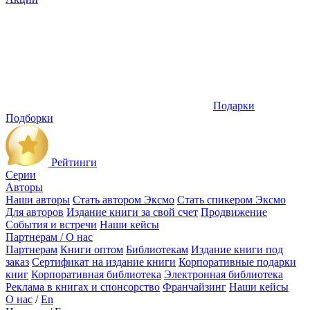
Подарки
Подборки
Рейтинги
Серии
Авторы
Наши авторы
Стать автором Эксмо
Стать спикером Эксмо
Для авторов
Издание книги за свой счет
Продвижение
События и встречи
Наши кейсы
Партнерам / О нас
Партнерам
Книги оптом
Библиотекам
Издание книги под
заказ
Сертификат на издание книги
Корпоративные подарки
книг
Корпоративная библиотека
Электронная библиотека
Реклама в книгах и спонсорство
Франчайзинг
Наши кейсы
О нас
/
En