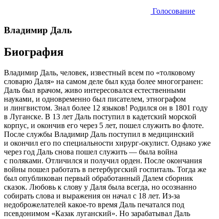
Голосование
Владимир Даль
Биография
Владимир Даль, человек, известный всем по «толковому
словарю Даля» на самом деле был куда более многогранен:
Даль был врачом, живо интересовался естественными
науками, и одновременно был писателем, этнографом
и лингвистом. Знал более 12 языков! Родился он в 1801 году
в Луганске. В 13 лет Даль поступил в кадетский морской
корпус, и окончив его через 5 лет, пошел служить во флоте.
После службы Владимир Даль поступил в медицинский
и окончил его по специальности хирург-окулист. Однако уже
через год Даль снова пошел служить — была война
с поляками. Отличился и получил орден. После окончания
войны пошел работать в петербургский госпиталь. Тогда же
был опубликован первый обработанный Далем сборник
сказок. Любовь к слову у Даля была всегда, но осознанно
собирать слова и выражения он начал с 18 лет. Из-за
недоброжелателей какое-то время Даль печатался под
псевдонимом «Казак луганский». Но зарабатывал Даль