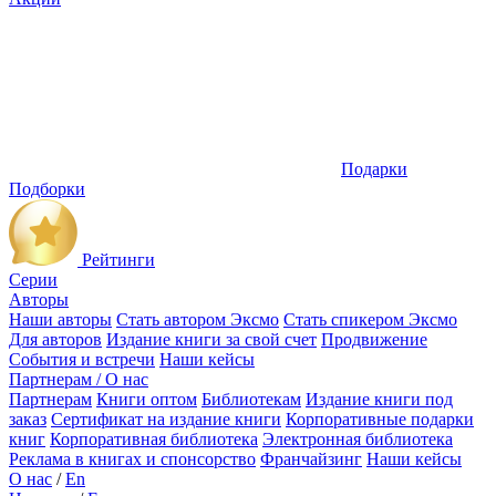
Подарки
Подборки
Рейтинги
Серии
Авторы
Наши авторы
Стать автором Эксмо
Стать спикером Эксмо
Для авторов
Издание книги за свой счет
Продвижение
События и встречи
Наши кейсы
Партнерам / О нас
Партнерам
Книги оптом
Библиотекам
Издание книги под
заказ
Сертификат на издание книги
Корпоративные подарки
книг
Корпоративная библиотека
Электронная библиотека
Реклама в книгах и спонсорство
Франчайзинг
Наши кейсы
О нас
/
En