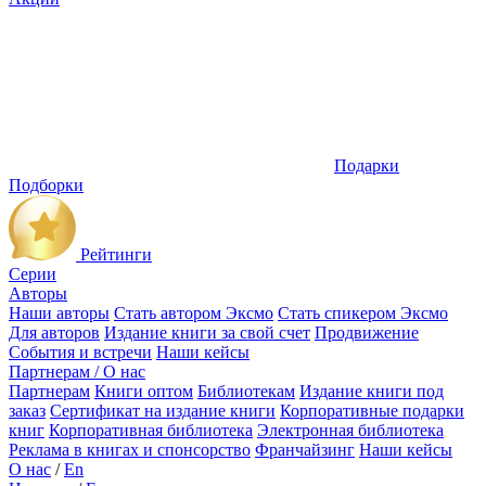
Подарки
Подборки
Рейтинги
Серии
Авторы
Наши авторы
Стать автором Эксмо
Стать спикером Эксмо
Для авторов
Издание книги за свой счет
Продвижение
События и встречи
Наши кейсы
Партнерам / О нас
Партнерам
Книги оптом
Библиотекам
Издание книги под
заказ
Сертификат на издание книги
Корпоративные подарки
книг
Корпоративная библиотека
Электронная библиотека
Реклама в книгах и спонсорство
Франчайзинг
Наши кейсы
О нас
/
En