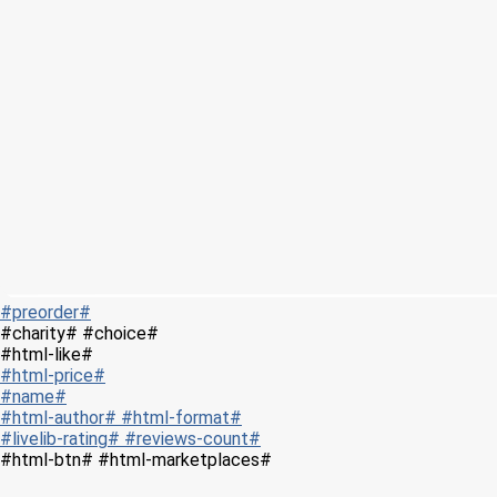
#preorder#
#charity# #choice#
#html-like#
#html-price#
#name#
#html-author# #html-format#
#livelib-rating# #reviews-count#
#html-btn# #html-marketplaces#