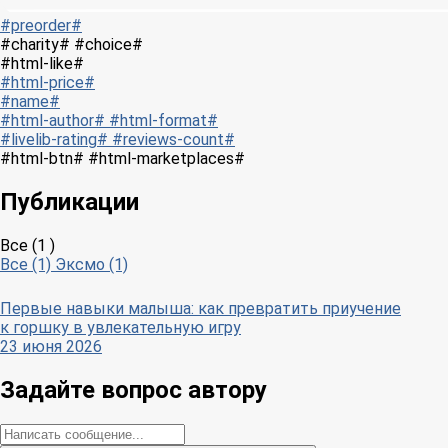
#preorder#
#charity# #choice#
#html-like#
#html-price#
#name#
#html-author# #html-format#
#livelib-rating# #reviews-count#
#html-btn# #html-marketplaces#
Публикации
Все (1 )
Все (1)
Эксмо (1)
Первые навыки малыша: как превратить приучение
к горшку в увлекательную игру
23 июня 2026
Задайте вопрос автору