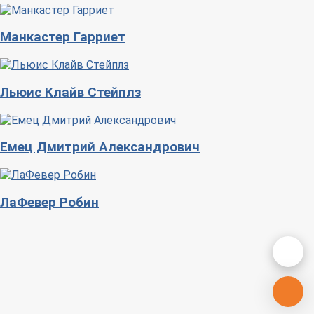
Манкастер Гарриет
Льюис Клайв Стейплз
Емец Дмитрий Александрович
ЛаФевер Робин