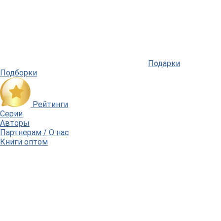
Подарки
Подборки
Рейтинги
Серии
Авторы
Партнерам / О нас
Книги оптом