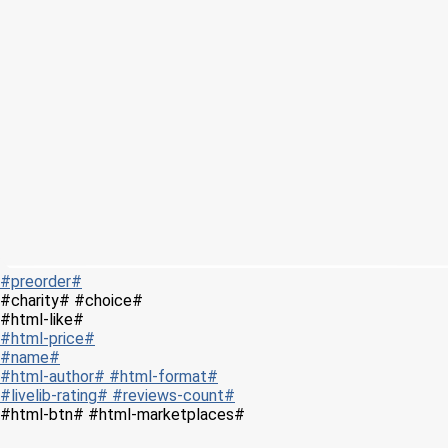
#preorder#
#charity# #choice#
#html-like#
#html-price#
#name#
#html-author# #html-format#
#livelib-rating# #reviews-count#
#html-btn# #html-marketplaces#