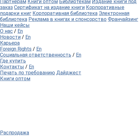
Партнерам
Книги оптом
Библиотекам
Издание книги под
заказ
Сертификат на издание книги
Корпоративные
подарки книг
Корпоративная библиотека
Электронная
библиотека
Реклама в книгах и спонсорство
Франчайзинг
Наши кейсы
О нас
/
En
Новости
/
En
Карьера
Foreign Rights
/
En
Социальная ответственность
/
En
Где купить
Контакты
/
En
Печать по требованию
Дайджест
Книги оптом
Распродажа