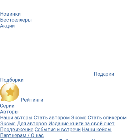
Новинки
Бестселлеры
Акции
Подарки
Подборки
Рейтинги
Серии
Авторы
Наши авторы
Стать автором Эксмо
Стать спикером
Эксмо
Для авторов
Издание книги за свой счет
Продвижение
События и встречи
Наши кейсы
Партнерам / О нас