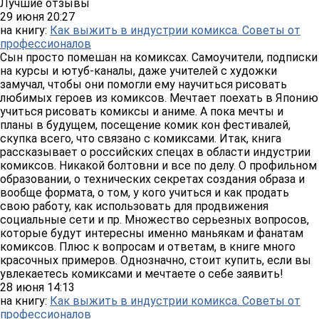
Лучшие отзывы
29 июня 20:27
на книгу:
Как выжить в индустрии комикса. Советы от
профессионалов
Сын просто помешан на комиксах. Самоучители, подписки
на курсы и ютуб-каналы, даже учителей с художки
замучал, чтобы они помогли ему научиться рисовать
любимых героев из комиксов. Мечтает поехать в Японию
учиться рисовать комиксы и аниме. А пока мечты и
планы в будущем, посещение комик кон фестивалей,
скупка всего, что связано с комиксами. Итак, книга
рассказывает о российских спецах в области индустрии
комиксов. Никакой болтовни и все по делу. О профильном
образовании, о технических секретах создания образа и
вообще формата, о том, у кого учиться и как продать
свою работу, как использовать для продвижения
социальные сети и пр. Множество серьезных вопросов,
которые будут интересны именно маньякам и фанатам
комиксов. Плюс к вопросам и ответам, в книге много
красочных примеров. Однозначно, стоит купить, если вы
увлекаетесь комиксами и мечтаете о себе заявить!
28 июня 14:13
на книгу:
Как выжить в индустрии комикса. Советы от
профессионалов