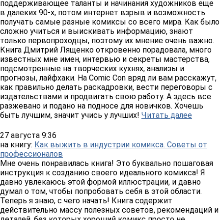
поддерживающее таланты и начинания художников еще
в далеких 90-х, потом интернет взрыв и возможность
получать самые разные комиксы со всего мира. Как было
сложно учиться и выискивать информацию, знают
только первопроходцы, поэтому их мнение очень важно.
Книга Дмитрий Лященко откровенно порадовала, много
известных мне имен, интервью и секреты мастерства,
подсмотренные на творческих кухнях, анализы и
прогнозы, лайфхаки. На Comic Con вряд ли вам расскажут,
как правильно делать раскадровки, вести переговоры с
издательствами и продвигать свою работу. А здесь все
разжевано и подано на подносе для новичков. Хочешь
быть лучшим, значит учись у лучших!
Читать далее
27 августа 9:36
на книгу:
Как выжить в индустрии комикса. Советы от
профессионалов
Мне очень понравилась книга! Это буквально пошаговая
инструкция к созданию своего идеального комикса! Я
давно увлекаюсь этой формой иллюстрации, и давно
думал о том, чтобы попробовать себя в этой области.
Теперь я знаю, с чего начать! Книга содержит
действительно массу полезных советов, рекомендаций и
деталей, без которых хороший комикс просто не