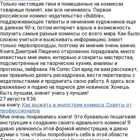
Только настоящие гики и помешанные на комиксах
товарищи помнят, как все начиналось. Первое
российское комикс-издательство «Bubble»,
поддерживающее таланты и начинания художников еще
в далеких 90-х, потом интернет взрыв и возможность
получать самые разные комиксы со всего мира. Как было
сложно учиться и выискивать информацию, знают
только первопроходцы, поэтому их мнение очень важно.
Книга Дмитрий Лященко откровенно порадовала, много
известных мне имен, интервью и секреты мастерства,
подсмотренные на творческих кухнях, анализы и
прогнозы, лайфхаки. На Comic Con вряд ли вам расскажут,
как правильно делать раскадровки, вести переговоры с
издательствами и продвигать свою работу. А здесь все
разжевано и подано на подносе для новичков. Хочешь
быть лучшим, значит учись у лучших!
27 августа 9:36
на книгу:
Как выжить в индустрии комикса. Советы от
профессионалов
Мне очень понравилась книга! Это буквально пошаговая
инструкция к созданию своего идеального комикса! Я
давно увлекаюсь этой формой иллюстрации, и давно
думал о том, чтобы попробовать себя в этой области.