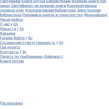
Партнерам
Книги оптом
Библиотекам
Издание книги под
заказ
Сертификат на издание книги
Корпоративные
подарки книг
Корпоративная библиотека
Электронная
библиотека
Реклама в книгах и спонсорство
Франчайзинг
Наши кейсы
О нас
/
En
Новости
/
En
Карьера
Foreign Rights
/
En
Социальная ответственность
/
En
Где купить
Контакты
/
En
Печать по требованию
Дайджест
Книги оптом
Распродажа