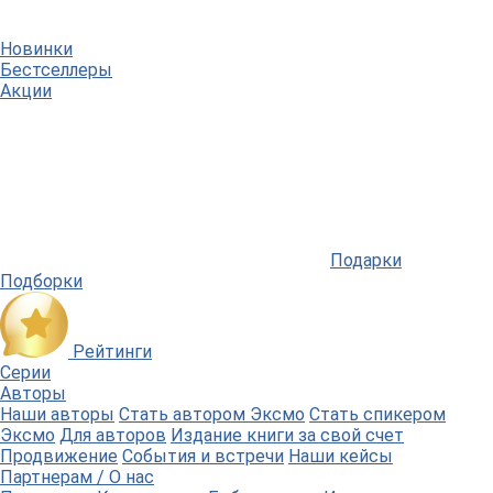
Новинки
Бестселлеры
Акции
Подарки
Подборки
Рейтинги
Серии
Авторы
Наши авторы
Стать автором Эксмо
Стать спикером
Эксмо
Для авторов
Издание книги за свой счет
Продвижение
События и встречи
Наши кейсы
Партнерам / О нас