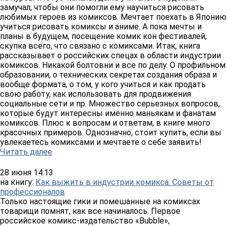
замучал, чтобы они помогли ему научиться рисовать
любимых героев из комиксов. Мечтает поехать в Японию
учиться рисовать комиксы и аниме. А пока мечты и
планы в будущем, посещение комик кон фестивалей,
скупка всего, что связано с комиксами. Итак, книга
рассказывает о российских спецах в области индустрии
комиксов. Никакой болтовни и все по делу. О профильном
образовании, о технических секретах создания образа и
вообще формата, о том, у кого учиться и как продать
свою работу, как использовать для продвижения
социальные сети и пр. Множество серьезных вопросов,
которые будут интересны именно маньякам и фанатам
комиксов. Плюс к вопросам и ответам, в книге много
красочных примеров. Однозначно, стоит купить, если вы
увлекаетесь комиксами и мечтаете о себе заявить!
Читать далее
28 июня 14:13
на книгу:
Как выжить в индустрии комикса. Советы от
профессионалов
Только настоящие гики и помешанные на комиксах
товарищи помнят, как все начиналось. Первое
российское комикс-издательство «Bubble»,