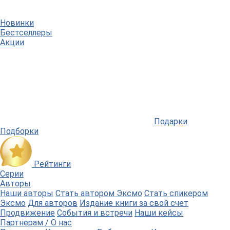
Новинки
Бестселлеры
Акции
Подарки
Подборки
Рейтинги
Серии
Авторы
Наши авторы
Стать автором Эксмо
Стать спикером
Эксмо
Для авторов
Издание книги за свой счет
Продвижение
События и встречи
Наши кейсы
Партнерам / О нас