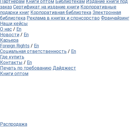
Партнерам
Книги оптом
Библиотекам
Издание книги под
заказ
Сертификат на издание книги
Корпоративные
подарки книг
Корпоративная библиотека
Электронная
библиотека
Реклама в книгах и спонсорство
Франчайзинг
Наши кейсы
О нас
/
En
Новости
/
En
Карьера
Foreign Rights
/
En
Социальная ответственность
/
En
Где купить
Контакты
/
En
Печать по требованию
Дайджест
Книги оптом
Распродажа