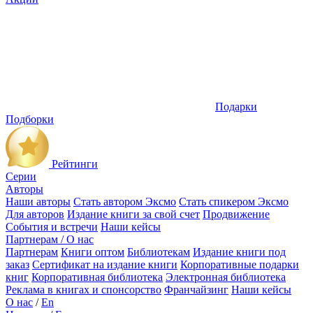
Подарки
Подборки
Рейтинги
Серии
Авторы
Наши авторы
Стать автором Эксмо
Стать спикером Эксмо
Для авторов
Издание книги за свой счет
Продвижение
События и встречи
Наши кейсы
Партнерам / О нас
Партнерам
Книги оптом
Библиотекам
Издание книги под
заказ
Сертификат на издание книги
Корпоративные подарки
книг
Корпоративная библиотека
Электронная библиотека
Реклама в книгах и спонсорство
Франчайзинг
Наши кейсы
О нас
/
En