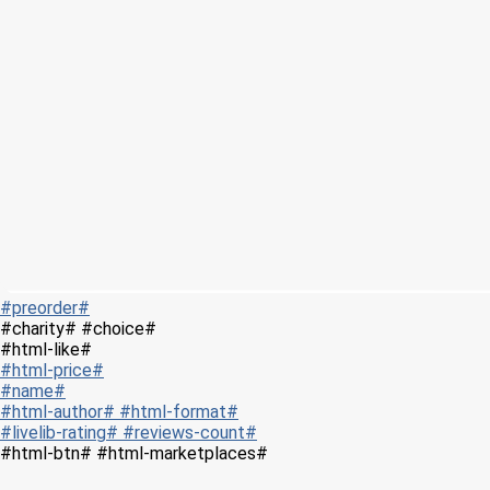
#preorder#
#charity# #choice#
#html-like#
#html-price#
#name#
#html-author# #html-format#
#livelib-rating# #reviews-count#
#html-btn# #html-marketplaces#