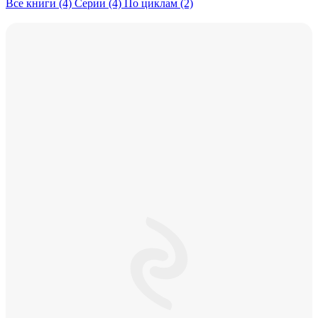
Все книги (4)
Серии (4)
По циклам (2)