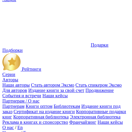
Подарки
Подборки
Рейтинги
Серии
Авторы
Наши авторы
Стать автором Эксмо
Стать спикером Эксмо
Для авторов
Издание книги за свой счет
Продвижение
События и встречи
Наши кейсы
Партнерам / О нас
Партнерам
Книги оптом
Библиотекам
Издание книги под
заказ
Сертификат на издание книги
Корпоративные подарки
книг
Корпоративная библиотека
Электронная библиотека
Реклама в книгах и спонсорство
Франчайзинг
Наши кейсы
О нас
/
En