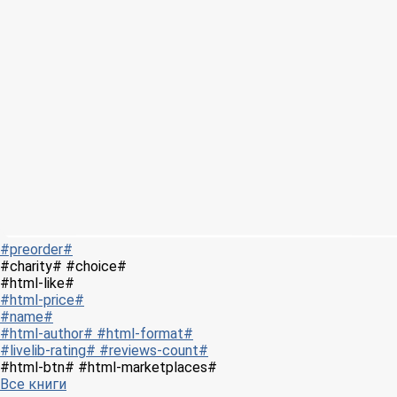
#preorder#
#charity# #choice#
#html-like#
#html-price#
#name#
#html-author# #html-format#
#livelib-rating# #reviews-count#
#html-btn# #html-marketplaces#
Все книги