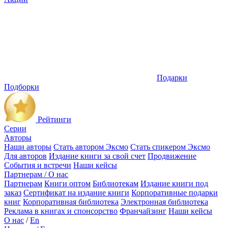
Подарки
Подборки
Рейтинги
Серии
Авторы
Наши авторы
Стать автором Эксмо
Стать спикером Эксмо
Для авторов
Издание книги за свой счет
Продвижение
События и встречи
Наши кейсы
Партнерам / О нас
Партнерам
Книги оптом
Библиотекам
Издание книги под
заказ
Сертификат на издание книги
Корпоративные подарки
книг
Корпоративная библиотека
Электронная библиотека
Реклама в книгах и спонсорство
Франчайзинг
Наши кейсы
О нас
/
En